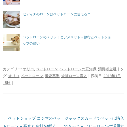
セディナのローンはペットローンに使える？
ペットローンのメリットとデメリット – 銀行とペットショ
ップの違い
カテゴリー:
オリコ
,
ペットローン
,
ペットローンの豆知識
,
消費者金融
| タ
グ:
オリコ
,
ペットローン
,
審査基準
,
犬猫ローン購入
| 投稿日:
2018年1月
18日
|
投稿ナビゲーション
←
ペットショップ コジマのペッ
ジャックスカードでペットは購入
トローン – 審査と金利を解説！
できる？ – フリーローンの活用方