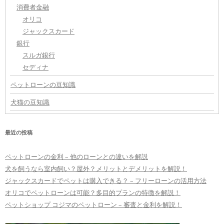
消費者金融
オリコ
ジャックスカード
銀行
スルガ銀行
セディナ
ペットローンの豆知識
犬猫の豆知識
最近の投稿
ペットローンの金利 – 他のローンとの違いを解説
犬を飼うなら室内飼い？屋外？メリットとデメリットを解説！
ジャックスカードでペットは購入できる？ – フリーローンの活用方法
オリコでペットローンは可能？多目的プランの特徴を解説！
ペットショップ コジマのペットローン – 審査と金利を解説！