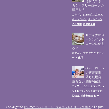
は購入でき
る？ – フリーローンの
活用方法
ジャックスカード
カテゴリ:
,
ペットローン
ペットローン
,
の豆知識
消費者金融
,
セディナのロ
ーンはペット
ローンに使え
る？
セディナ
ペットロ
カテゴリ:
,
ーン
銀行
,
ペットローン
の審査基準 –
落ちた場合・
通らない理由を解説
ペットショップ
ペ
カテゴリ:
,
ットローン
ペットローンの
,
豆知識
消費者金融
銀行
,
,
Copyright ©
はじめてペットローン - 犬猫ペットをローンで購入
All rights